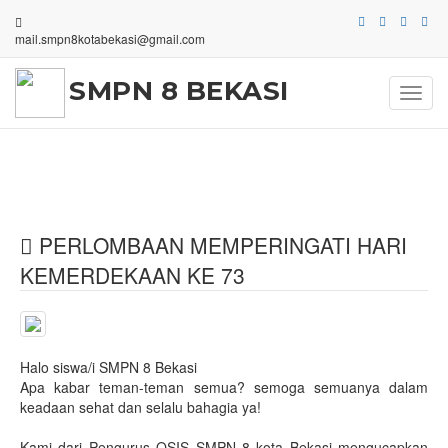
mail.smpn8kotabekasi@gmail.com
SMPN 8 BEKASI
Toggl
navig
PERLOMBAAN MEMPERINGATI HARI
KEMERDEKAAN KE 73
Halo siswa/i SMPN 8 Bekasi
Apa kabar teman-teman semua? semoga semuanya dalam
keadaan sehat dan selalu bahagia ya!
Kami dari Pengurus OSIS SMPN 8 kota Bekasi mengucapkan